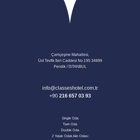
Çamçeşme Mahallesi,
Üst Tevfik İleri Caddesi No:195 34899
Pendik / İSTANBUL
info@classeshotel.com.tr
+90
216
657 03 93
Single Oda
Twin Oda
Double Oda
2 Yatak Odalı Aile Odası