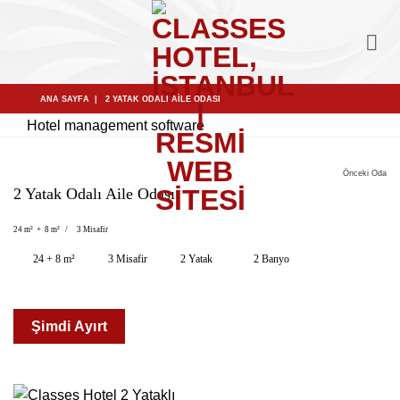
İçeriğe
atla
ANA SAYFA
|
2 YATAK ODALI AİLE ODASI
Hotel management software
Önceki Oda
2 Yatak Odalı Aile Odası
24 m² + 8 m² / 3 Misafir
24 + 8 m²
3 Misafir
2 Yatak
2 Banyo
Şimdi Ayırt