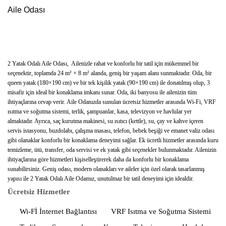
2 Yatak Odalı Aile Odası, Ailenizle rahat ve konforlu bir tatil için mükemmel bir
seçenektir, toplamda 24 m² + 8 m² alanda, geniş bir yaşam alanı sunmaktadır. Oda, bir
queen yatak (180×190 cm) ve bir tek kişilik yatak (90×190 cm) ile donatılmış olup, 3
misafir için ideal bir konaklama imkanı sunar. Oda, iki banyosu ile ailenizin tüm
ihtiyaçlarına cevap verir.
Aile Odanızda sunulan ücretsiz hizmetler arasında
Wi-Fi
, VRF
ısıtma ve soğutma sistemi, terlik, şampuanlar, kasa, televizyon ve havlular yer
almaktadır. Ayrıca, saç kurutma makinesi, su ısıtıcı (kettle), su, çay ve kahve içeren
servis istasyonu, buzdolabı, çalışma masası, telefon, bebek beşiği ve emanet valiz odası
gibi olanaklar konforlu bir konaklama deneyimi sağlar.
Ek ücretli hizmetler arasında kuru
temizleme, ütü, transfer, oda servisi ve ek yatak gibi seçenekler bulunmaktadır. Ailenizin
ihtiyaçlarına göre hizmetleri kişiselleştirerek daha da konforlu bir konaklama
sunabilirsiniz.
Geniş odası, modern olanakları ve aileler için özel olarak tasarlanmış
yapısı ile 2 Yatak Odalı Aile Odamız, unutulmaz bir tatil deneyimi için idealdir.
Ücretsiz Hizmetler
Wi-Fİ İnternet Bağlantısı
VRF Isıtma ve Soğutma Sistemi